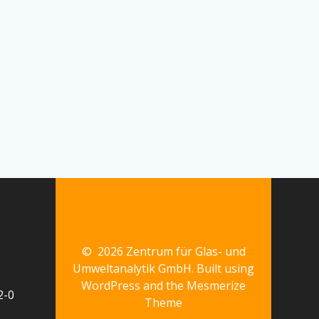
© 2026 Zentrum für Glas- und
Umweltanalytik GmbH. Built using
WordPress and the
Mesmerize
2-0
Theme