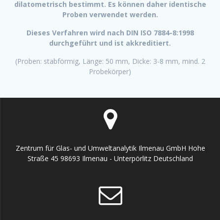
dilatometrisch bestimmt. Es können daher identische
Proben verwendet werden.
Dieses Verfahren wird nach DIN ISO 7884-8:1998
durchgeführt und ist akkreditiert.
(Proben: stabförmig, Länge: 50 mm, Dicke: 3-8 mm, mind. 2
Probekörper)
Zentrum für Glas- und Umweltanalytik Ilmenau GmbH Hohe
Straße 45 98693 Ilmenau - Unterpörlitz Deutschland