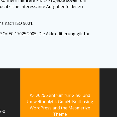
 konnten mehrere F & E- Projekte sowie fünf
usätzliche interessante Aufgabenfelder zu
ms nach ISO 9001.
O/IEC 17025:2005. Die Akkreditierung gilt für
© 2026 Zentrum für Glas- und
Umweltanalytik GmbH. Built using
WordPress and the
Mesmerize
2-0
Theme