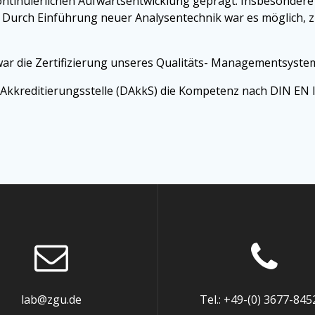
ntinuierlichen Aufwärtsentwicklung geprägt. Insbesondere
. Durch Einführung neuer Analysentechnik war es möglich, z
ar die Zertifizierung unseres Qualitäts- Managementsyste
Akkreditierungsstelle (DAkkS) die Kompetenz nach DIN EN IS
lab@zgu.de
Tel.: +49-(0) 3677-845