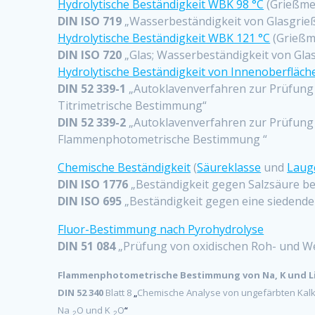
Hydrolytische Beständigkeit WBK 98 °C
(Grießme
DIN ISO 719
„Wasserbeständigkeit von Glasgrieß 
Hydrolytische Beständigkeit WBK 121 °C
(Grießm
DIN ISO 720
„Glas; Wasserbeständigkeit von Glas
Hydrolytische Beständigkeit von Innenoberfläche
DIN 52 339-1
„Autoklavenverfahren zur Prüfung 
Titrimetrische Bestimmung“
DIN 52 339-2
„Autoklavenverfahren zur Prüfung 
Flammenphotometrische Bestimmung “
Chemische Beständigkeit
(
Säureklasse
und
Laug
DIN ISO 1776
„Beständigkeit gegen Salzsäure be
DIN ISO 695
„Beständigkeit gegen eine siedende
Fluor-Bestimmung nach Pyrohydrolyse
DIN 51 084
„Prüfung von oxidischen Roh- und We
Flammenphotometrische Bestimmung von Na, K und L
DIN 52 340
Blatt 8
„
Chemische Analyse von ungefärbten Kalk
Na
O und K
O
“
2
2