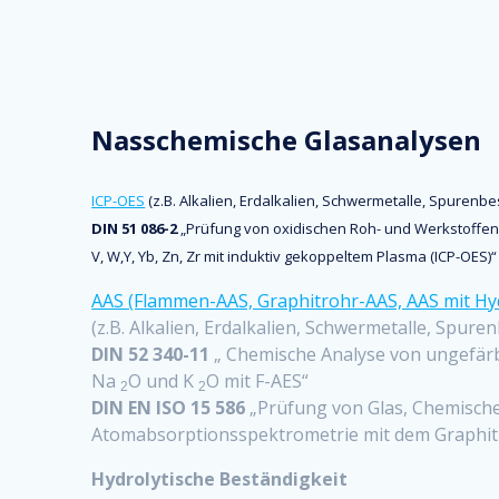
Nasschemische Glasanalysen
ICP-OES
(z.B. Alkalien, Erdalkalien, Schwermetalle, Spurenb
DIN 51 086-2
„Prüfung von oxidischen Roh- und Werkstoffen für K
V, W,Y, Yb, Zn, Zr mit induktiv gekoppeltem Plasma (ICP-OES)“
AAS (Flammen-AAS, Graphitrohr-AAS, AAS mit Hy
(z.B. Alkalien, Erdalkalien, Schwermetalle, Spur
DIN 52 340-11
„ Chemische Analyse von ungefärb
Na
O und K
O mit F-AES“
2
2
DIN EN ISO 15 586
„Prüfung von Glas, Chemische
Atomabsorptionsspektrometrie mit dem Graphit
Hydrolytische Beständigkeit