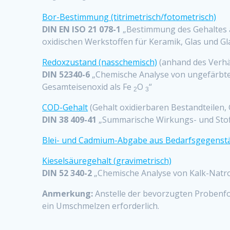
Bor-Bestimmung (titrimetrisch/fotometrisch)
DIN EN ISO 21 078-1
„Bestimmung des Gehaltes an
oxidischen Werkstoffen für Keramik, Glas und G
Redoxzustand (nasschemisch)
(anhand des Verhä
DIN 52340-6
„Chemische Analyse von ungefärbte
Gesamteisenoxid als Fe
O
“
2
3
COD-Gehalt
(Gehalt oxidierbaren Bestandteilen, 
DIN 38 409-41
„Summarische Wirkungs- und Stof
Blei- und Cadmium-Abgabe aus Bedarfsgegenst
Kieselsäuregehalt (gravimetrisch)
DIN 52 340-2
„Chemische Analyse von Kalk-Natro
Anmerkung:
Anstelle der bevorzugten Probenf
ein Umschmelzen erforderlich.