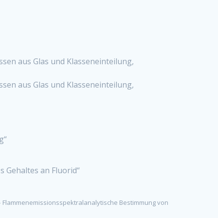
sen aus Glas und Klasseneinteilung,
sen aus Glas und Klasseneinteilung,
g“
 Gehaltes an Fluorid“
– Flammenemissionsspektralanalytische Bestimmung von