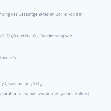
mmung des Gesamtgehaltes an Bor(III)-oxid in
CaO, MgO und Na
O – Bestimmung von
2
fbedarfs“
a
O, Bestimmung SiO
“
2
2
aration verwendet werden. Gegebenenfalls ist