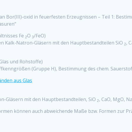
 Bor(III)-oxid in feuerfesten Erzeugnissen – Teil 1: Besti
lasuren“
ltnisses Fe
O
/FeO)
2
3
n Kalk-Natron-Gläsern mit den Hauptbestandteilen SiO
, 
2
Glas und Rohstoffe)
fkenngrößen (Gruppe H), Bestimmung des chem. Sauerstof
änden aus Glas
n-Gläsern mit den Hauptbestandteilen, SiO
, CaO, MgO, N
2
ormen können auch abweichende Maße bzw. Formen zur Präp