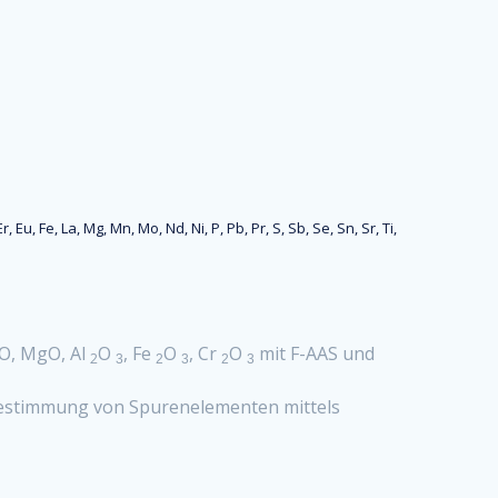
, Fe, La, Mg, Mn, Mo, Nd, Ni, P, Pb, Pr, S, Sb, Se, Sn, Sr, Ti,
O, MgO, Al
O
, Fe
O
, Cr
O
mit F-AAS und
2
3
2
3
2
3
 Bestimmung von Spurenelementen mittels