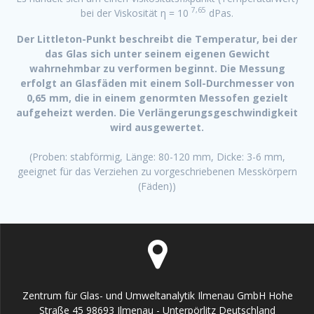
7,65
bei der Viskosität
η = 10
dPas.
Der Littleton-Punkt beschreibt die Temperatur, bei der
das Glas sich unter seinem eigenen Gewicht
wahrnehmbar zu verformen beginnt. Die Messung
erfolgt an Glasfäden mit einem Soll-Durchmesser von
0,65 mm, die in einem genormten Messofen gezielt
aufgeheizt werden. Die Verlängerungsgeschwindigkeit
wird ausgewertet.
(Proben: stabförmig, Länge: 80-120 mm, Dicke: 3-6 mm,
geeignet für das Verziehen zu vorgeschriebenen Messkörpern
(Fäden))
Zentrum für Glas- und Umweltanalytik Ilmenau GmbH Hohe
Straße 45 98693 Ilmenau - Unterpörlitz Deutschland